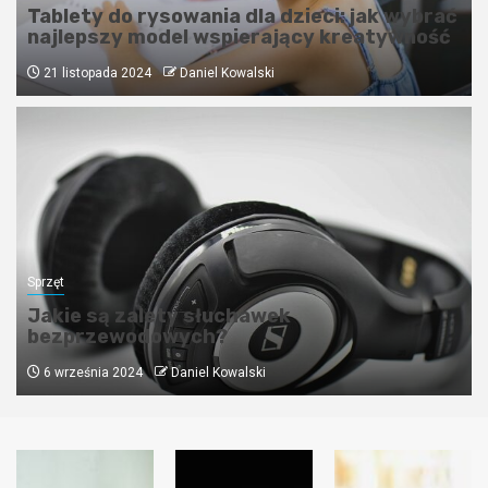
Tablety do rysowania dla dzieci: jak wybrać
najlepszy model wspierający kreatywność
21 listopada 2024
Daniel Kowalski
Sprzęt
Jakie są zalety słuchawek
bezprzewodowych?
6 września 2024
Daniel Kowalski