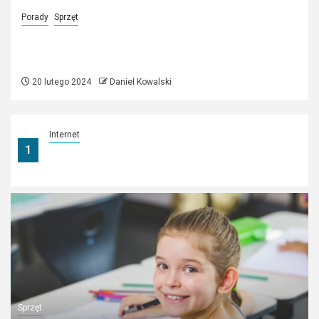
Porady
Sprzęt
Dysk SSD M.2 2 TB – odpowiednia
ilość miejsca na twoje dane?
20 lutego 2024
Daniel Kowalski
Internet
1
Jak przygotować sklep online na dalszy rozwój
i większą sprzedaż?
Sprzęt