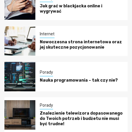
Jak grać w blackjacka online i
wygrywać
Internet
Nowoczesna strona internetowa oraz
jej skuteczne pozycjonowanie
Porady
Nauka programowania – tak czy nie?
Porady
Znalezienie telewizora dopasowanego
do Twoich potrzeb i budżetu nie musi
być trudne!