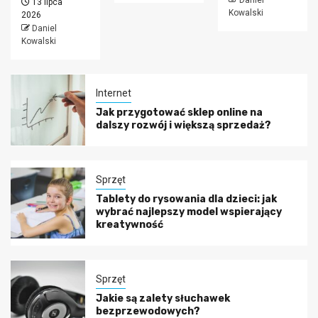
13 lipca
Kowalski
2026
Daniel
Kowalski
Internet
Jak przygotować sklep online na
dalszy rozwój i większą sprzedaż?
Sprzęt
Tablety do rysowania dla dzieci: jak
wybrać najlepszy model wspierający
kreatywność
Sprzęt
Jakie są zalety słuchawek
bezprzewodowych?