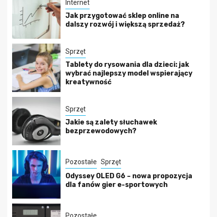
Internet
Jak przygotować sklep online na
dalszy rozwój i większą sprzedaż?
Sprzęt
Tablety do rysowania dla dzieci: jak
wybrać najlepszy model wspierający
kreatywność
Sprzęt
Jakie są zalety słuchawek
bezprzewodowych?
Pozostałe
Sprzęt
Odyssey OLED G6 – nowa propozycja
dla fanów gier e-sportowych
Pozostałe