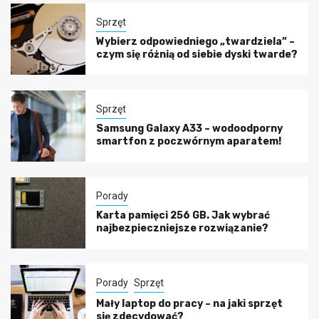
Sprzęt
Wybierz odpowiedniego „twardziela” –
czym się różnią od siebie dyski twarde?
Sprzęt
Samsung Galaxy A33 – wodoodporny
smartfon z poczwórnym aparatem!
Porady
Karta pamięci 256 GB. Jak wybrać
najbezpieczniejsze rozwiązanie?
Porady
Sprzęt
Mały laptop do pracy – na jaki sprzęt
się zdecydować?