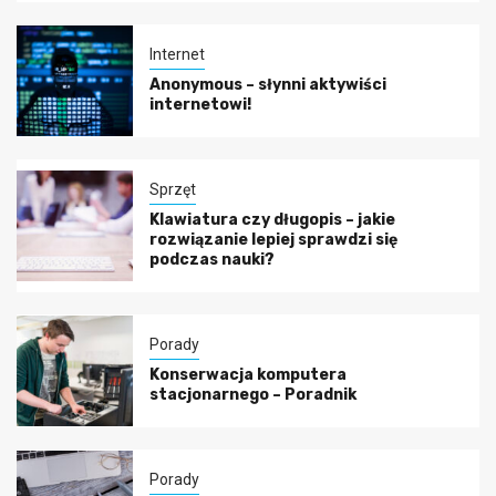
Internet
Anonymous – słynni aktywiści
internetowi!
Sprzęt
Klawiatura czy długopis – jakie
rozwiązanie lepiej sprawdzi się
podczas nauki?
Porady
Konserwacja komputera
stacjonarnego – Poradnik
Porady