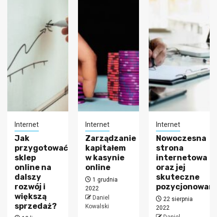
Internet
Internet
Internet
Jak
Zarządzanie
Nowoczesna
przygotować
kapitałem
strona
sklep
w kasynie
internetowa
online na
online
oraz jej
dalszy
skuteczne
1 grudnia
rozwój i
pozycjonowani
2022
większą
Daniel
22 sierpnia
sprzedaż?
Kowalski
2022
Daniel