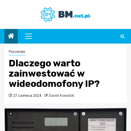
Przejdź
do
treści
Menu
główne
Pozostałe
Dlaczego warto
zainwestować w
wideodomofony IP?
27 czerwca 2024
Daniel Kowalski